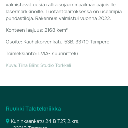
valmistavat uusia ratkaisujaan maailmanlaajuisille
lasermarkkinoille. Tuotantolaitoksessa on useampia
puhdastiloja. Rakennus valmistui vuonna 2022.
Kohteen laajuus: 2168 kem²
Osoite: Kauhakorvenkatu 53B, 33710 Tampere
Toimeksianto: LVIA- suunnittelu
Kuva: Tiina Bähr, Studio Torkkeli
Ruukki Talotekniikka
Kuninkaankatu 24 B T27, 2.krs,