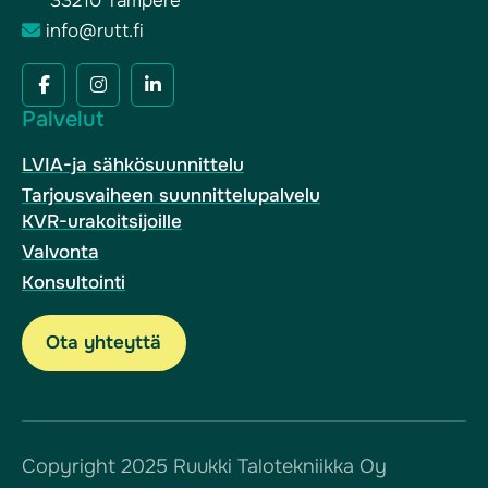
33210 Tampere
info@rutt.fi
Facebook
Instagram
LinkedIn
Palvelut
(F)
(In)
LVIA-ja sähkösuunnittelu
Tarjousvaiheen suunnittelupalvelu
KVR-urakoitsijoille
Valvonta
Konsultointi
Ota yhteyttä
Copyright 2025 Ruukki Talotekniikka Oy