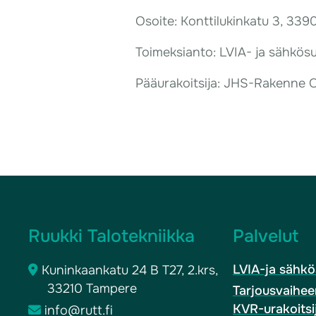
Osoite: Konttilukinkatu 3, 33
Toimeksianto: LVIA- ja sähkösu
Pääurakoitsija: JHS-Rakenne 
Ruukki Talotekniikka
Palvelut
LVIA-ja sähkö
Kuninkaankatu 24 B T27, 2.krs,
33210 Tampere
Tarjousvaihee
KVR-urakoitsij
info@rutt.fi