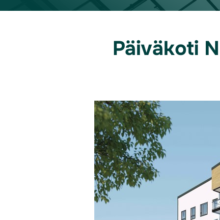
Päiväkoti 