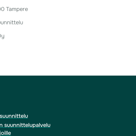
900 Tampere
unnittelu
Oy
suunnittelu
n suunnittelupalvelu
oille