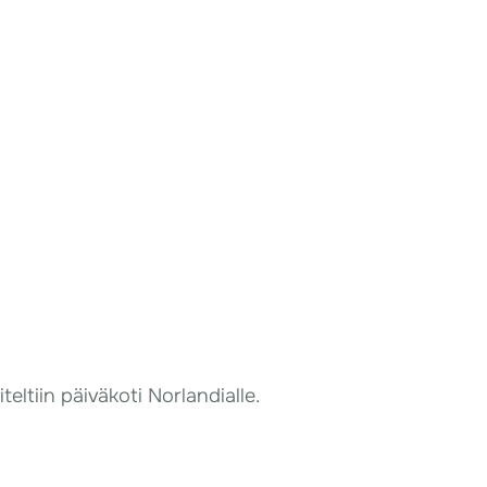
ltiin päiväkoti Norlandialle.