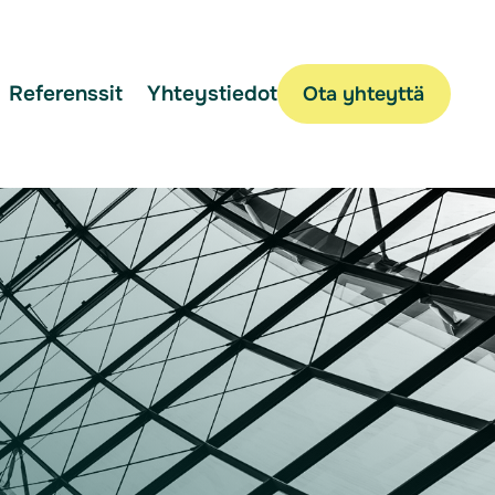
Referenssit
Yhteystiedot
Ota yhteyttä