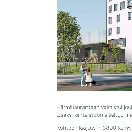
Härmälänrantaan valmistui joul
Lisäksi kiinteistöön sisältyy m
Kohteen laajuus n. 3800 kem².