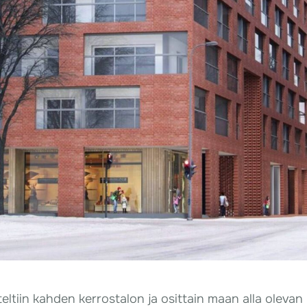
iin kahden kerrostalon ja osittain maan alla olevan p