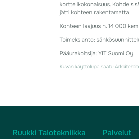
korttelikokonaisuus. Kohde sis
jätti kohteen rakentamatta.
Kohteen laajuus n. 14 000 kem
Toimeksianto: sähkösuunnittelu
Pääurakoitsija: YIT Suomi Oy
Kuvan käyttölupa saatu Arkkitehti
Ruukki Talotekniikka
Palvelut