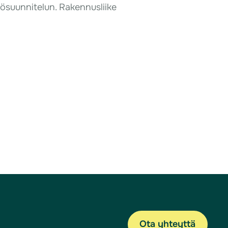
ösuunnitelun. Rakennusliike
Ota yhteyttä