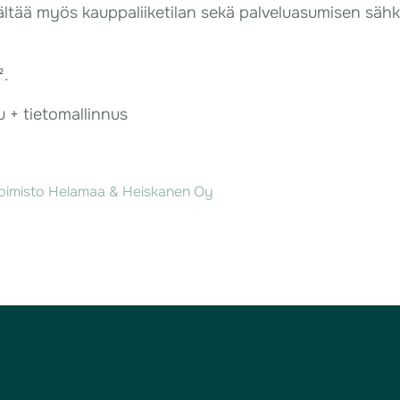
ältää myös kauppaliiketilan sekä palveluasumisen sähk
².
 + tietomallinnus
toimisto Helamaa & Heiskanen Oy