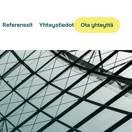
Referenssit
Yhteystiedot
Ota yhteyttä